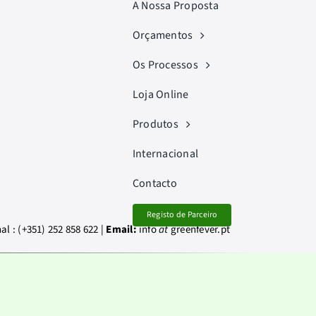
A Nossa Proposta
Orçamentos
Os Processos
Loja Online
Produtos
Internacional
Contacto
Registo de Parceiro
 : (+351) 252 858 622 |
Email:
info
at
greenfever.pt